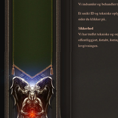
Vi indsamler og behandler t
Et unikt ID og tekniske oply
sider du klikker på..
ikkerhed
S
Vi har truffet tekniske og or
offentliggjort, fortabt, for
lovgivningen.