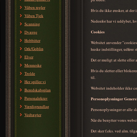
Våben regler
Hvis du ikke ønsker, at der 
Våben Tjek
Nedenfor har vi uddybet, hv
Scanning
Cookies
Dværge
Hobbitter
Websitet anvender ”cookies”
Ork/Goblin
huske indstillinger, udføre 
Elver
Det er muligt at slette eller
Menneske
Hvis du sletter eller bloker
Trolde
til.
Her spiller vi
Websitet indeholder ikke coo
Beredskabsplan
Personalekrav
Personoplysninger Genere
Værdigrundlag
Personoplysninger er alle sla
Vedtægter
Når du benytter vores websi
Det sker f.eks. ved alm. tilg