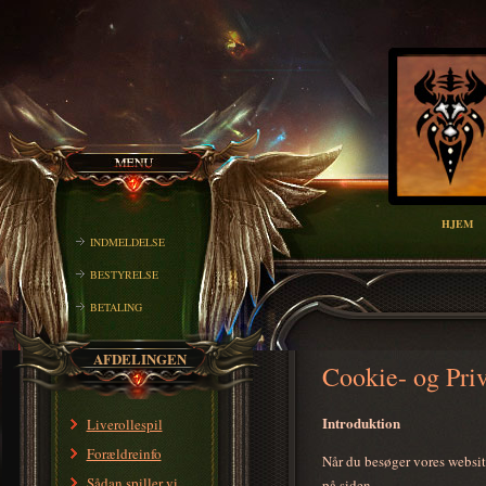
HJEM
INDMELDELSE
BESTYRELSE
BETALING
AFDELINGEN
Cookie- og Priv
Introduktion
Liverollespil
Forældreinfo
Når du besøger vores website
Sådan spiller vi
på siden.